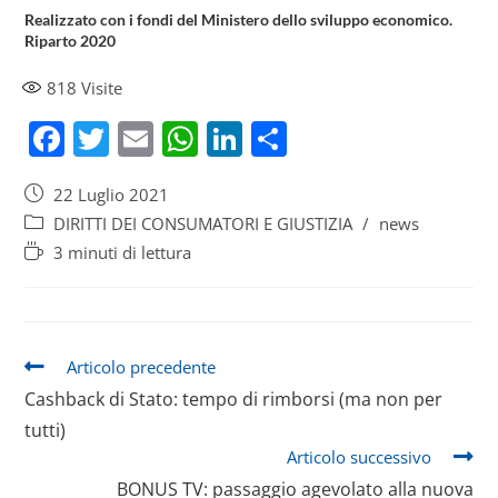
Realizzato con i fondi del Ministero dello sviluppo economico.
Riparto 2020
818
Visite
F
T
E
W
Li
S
a
w
m
h
n
h
22 Luglio 2021
c
itt
ai
at
k
ar
DIRITTI DEI CONSUMATORI E GIUSTIZIA
/
news
e
er
l
s
e
e
3 minuti di lettura
b
A
dI
o
p
n
o
p
Articolo precedente
k
Cashback di Stato: tempo di rimborsi (ma non per
tutti)
Articolo successivo
BONUS TV: passaggio agevolato alla nuova